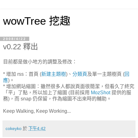
wowTree 挖趣
2008/4/22
v0.22 釋出
目前都是做小地方的調整及修改：
* 增加 rss：首頁 (
新建主題樹
)、
分類頁
及單一主題樹頁 (
回
應
)。
* 增加網站縮圖：雖然很多人都說頁面很簡潔，但看久了終究
「平」了點，所以加上了縮圖 (目前採用
MozShot
提供的服
務)，而 snap 仍保留，作為縮圖不出來時的輔助。
Keep Walking, Keep Working...
cokeyko
於
下午4:42