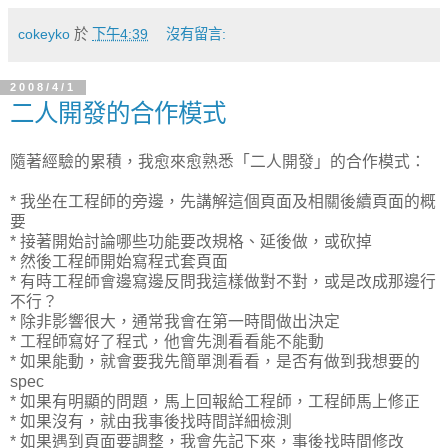
cokeyko
於
下午4:39
沒有留言:
2008/4/1
二人開發的合作模式
隨著經驗的累積，我愈來愈熟悉「二人開發」的合作模式：
* 我坐在工程師的旁邊，先講解這個頁面及相關後續頁面的概
要
* 接著開始討論哪些功能要改規格、延後做，或砍掉
* 然後工程師開始寫程式套頁面
* 有時工程師會邊寫邊反問我這樣做對不對，或是改成那邊行
不行？
* 除非影響很大，通常我會在第一時間做出決定
* 工程師寫好了程式，他會先測看看能不能動
* 如果能動，就會要我先簡單測看看，是否有做到我想要的
spec
* 如果有明顯的問題，馬上回報給工程師，工程師馬上修正
* 如果沒有，就由我事後找時間詳細檢測
* 如果遇到頁面要調整，我會先記下來，事後找時間修改