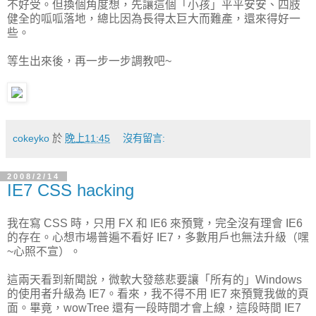
不好受。但換個角度想，先讓這個「小孩」平平安安、四肢
健全的呱呱落地，總比因為長得太巨大而難產，還來得好一
些。
等生出來後，再一步一步調教吧~
cokeyko
於
晚上11:45
沒有留言:
2008/2/14
IE7 CSS hacking
我在寫 CSS 時，只用 FX 和 IE6 來預覽，完全沒有理會 IE6
的存在。心想市場普遍不看好 IE7，多數用戶也無法升級（嘿
~心照不宣）。
這兩天看到新聞說，微軟大發慈悲要讓「所有的」Windows
的使用者升級為 IE7。看來，我不得不用 IE7 來預覽我做的頁
面。畢竟，wowTree 還有一段時間才會上線，這段時間 IE7