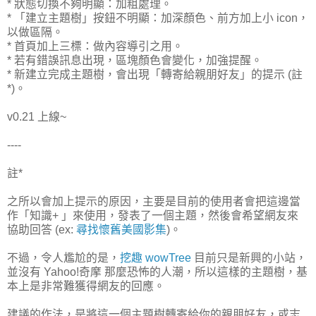
* 狀態切換不夠明顯：加粗處理。
* 「建立主題樹」按鈕不明顯：加深顏色、前方加上小 icon，
以做區隔。
* 首頁加上三標：做內容導引之用。
* 若有錯誤訊息出現，區塊顏色會變化，加強提醒。
* 新建立完成主題樹，會出現「轉寄給親朋好友」的提示 (註
*)。
v0.21 上線~
----
註*
之所以會加上提示的原因，主要是目前的使用者會把這邊當
作「知識+ 」來使用，發表了一個主題，然後會希望網友來
協助回答 (ex:
尋找懷舊美國影集
)。
不過，令人尷尬的是，
挖趣 wowTree
目前只是新興的小站，
並沒有 Yahoo!奇摩 那麼恐怖的人潮，所以這樣的主題樹，基
本上是非常難獲得網友的回應。
建議的作法，是將這一個主題樹轉寄給你的親朋好友，或志