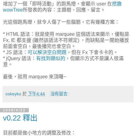
增加了一個「即時活動」的跑馬燈，會顯示 user 在
挖趣
wowTree
所發表的內容：主題樹、回應、留言。
光這個跑馬燈，就令人傷了一些腦筋，它有幾種方案：
* HTML 語法：就是使用 marquee 這個語法來顯示，優點是
Fx, IE 都支援 (雖然該語法不符規定) ，而缺點是一開始播放
前面會空白，最後播完也會空白。
* JS 語法：
可以解決空白問題
，但在 Fx 下會卡卡的。
* jQuery 語法：
有找到類似的
，但顯示方式不是讓人很滿
意。
最後，就用 marquee 來頂囉~
cokeyko
於
下午4:44
沒有留言:
2008/4/22
v0.22 釋出
目前都是做小地方的調整及修改：