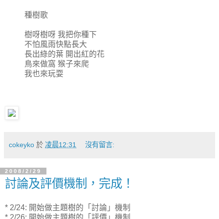
種樹歌
樹呀樹呀 我把你種下
不怕風雨快點長大
長出綠的葉 開出紅的花
鳥來做窩 猴子來爬
我也來玩耍
cokeyko
於
凌晨12:31
沒有留言:
2008/2/29
討論及評價機制，完成！
* 2/24: 開始做主題樹的「討論」機制
* 2/26: 開始做主題樹的「評價」機制