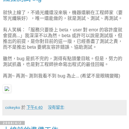
就快上線了，不過光纖還沒來裝，機器還躺在工程師家（要
等光纖裝好），唯一還能做的，就是測試、測試、再測試。
有人笑稱：「服務只要掛上 beta，user 對 error 的容許度就
會提高...」我深深不以為然。beta 或許可以說是測試版，但
推出的前提，是你對目前的這一版，已經善盡了測試之責，
而不是推出 beta 要網友容許錯誤、協助測試。
雖然，bug 是抓不完的，測得有點頭暈目眩。但是，努力的
測試抓蟲，也是對工程師拚命寫出程式的最佳回報。
再測~ 再測~ 測到我看不到 bug 為止... (希望不是眼睛變瞎)
cokeyko
於
下午4:40
沒有留言:
2008/4/2