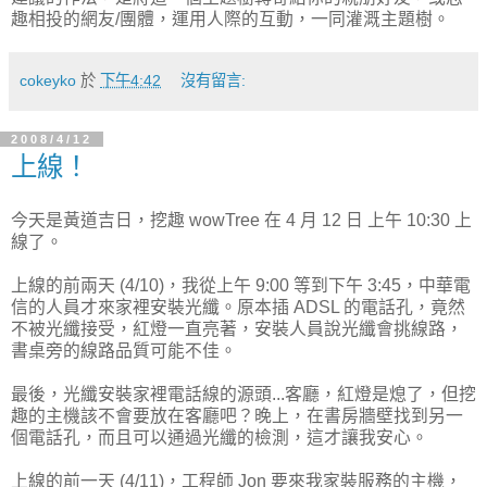
趣相投的網友/團體，運用人際的互動，一同灌溉主題樹。
cokeyko
於
下午4:42
沒有留言:
2008/4/12
上線！
今天是黃道吉日，挖趣 wowTree 在 4 月 12 日 上午 10:30 上
線了。
上線的前兩天 (4/10)，我從上午 9:00 等到下午 3:45，中華電
信的人員才來家裡安裝光纖。原本插 ADSL 的電話孔，竟然
不被光纖接受，紅燈一直亮著，安裝人員說光纖會挑線路，
書桌旁的線路品質可能不佳。
最後，光纖安裝家裡電話線的源頭...客廳，紅燈是熄了，但挖
趣的主機該不會要放在客廳吧？晚上，在書房牆壁找到另一
個電話孔，而且可以通過光纖的檢測，這才讓我安心。
上線的前一天 (4/11)，工程師 Jon 要來我家裝服務的主機，