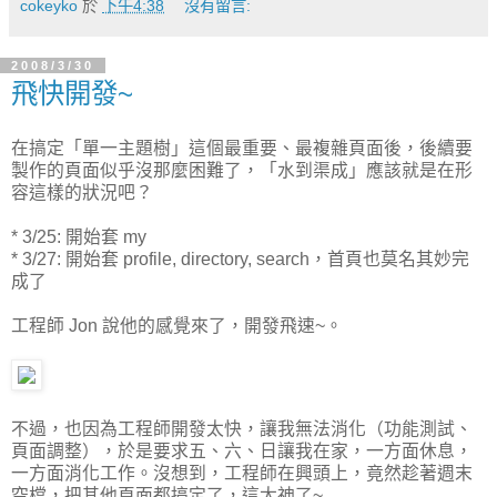
cokeyko
於
下午4:38
沒有留言:
2008/3/30
飛快開發~
在搞定「單一主題樹」這個最重要、最複雜頁面後，後續要
製作的頁面似乎沒那麼困難了，「水到渠成」應該就是在形
容這樣的狀況吧？
* 3/25: 開始套 my
* 3/27: 開始套 profile, directory, search，首頁也莫名其妙完
成了
工程師 Jon 說他的感覺來了，開發飛速~。
不過，也因為工程師開發太快，讓我無法消化（功能測試、
頁面調整），於是要求五、六、日讓我在家，一方面休息，
一方面消化工作。沒想到，工程師在興頭上，竟然趁著週末
空檔，把其他頁面都搞定了，這太神了~