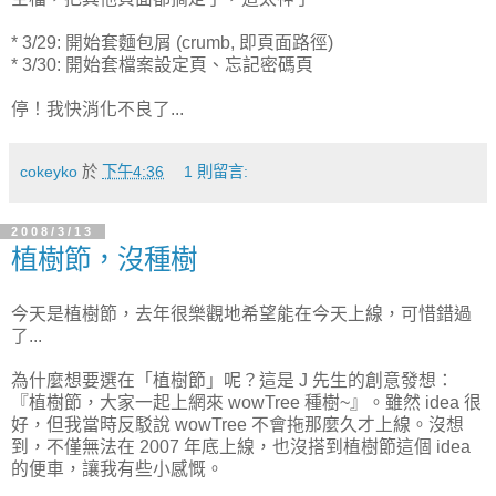
* 3/29: 開始套麵包屑 (crumb, 即頁面路徑)
* 3/30: 開始套檔案設定頁、忘記密碼頁
停！我快消化不良了...
cokeyko
於
下午4:36
1 則留言:
2008/3/13
植樹節，沒種樹
今天是植樹節，去年很樂觀地希望能在今天上線，可惜錯過
了...
為什麼想要選在「植樹節」呢？這是 J 先生的創意發想：
『植樹節，大家一起上網來 wowTree 種樹~』。雖然 idea 很
好，但我當時反駁說 wowTree 不會拖那麼久才上線。沒想
到，不僅無法在 2007 年底上線，也沒搭到植樹節這個 idea
的便車，讓我有些小感慨。