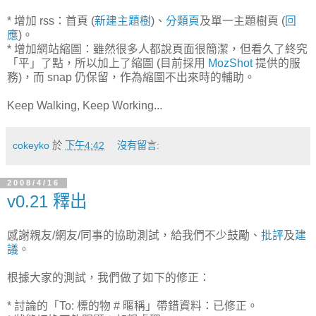
* 增加 rss：首頁 (
新建主題樹
)、
分類頁
及單一主題樹頁 (
回
應
)。
* 增加網站縮圖：雖然很多人都說頁面很簡潔，但看久了終究
「平」了點，所以加上了縮圖 (目前採用
MozShot
提供的服
務)，而 snap 仍保留，作為縮圖不出來時的輔助。
Keep Walking, Keep Working...
cokeyko
於
下午4:42
沒有留言:
2008/4/16
v0.21 釋出
感謝親友/網友/同事的協助測試，給我們不少鼓勵、
批評
及
建
議
。
根據大家的測試，我們做了如下的修正：
* 討論的「To: 標的物 # 暱稱」帶錯資料：已修正。