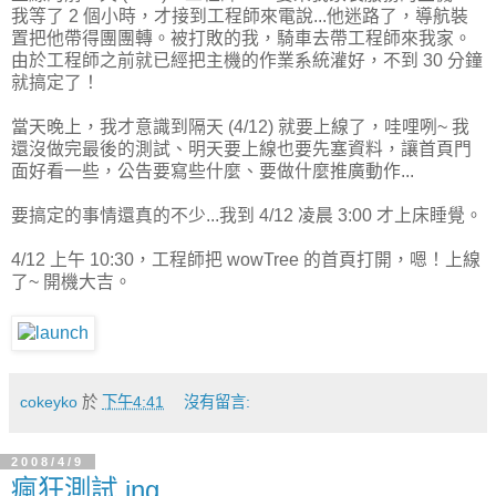
我等了 2 個小時，才接到工程師來電說...他迷路了，導航裝
置把他帶得團團轉。被打敗的我，騎車去帶工程師來我家。
由於工程師之前就已經把主機的作業系統灌好，不到 30 分鐘
就搞定了！
當天晚上，我才意識到隔天 (4/12) 就要上線了，哇哩咧~ 我
還沒做完最後的測試、明天要上線也要先塞資料，讓首頁門
面好看一些，公告要寫些什麼、要做什麼推廣動作...
要搞定的事情還真的不少...我到 4/12 凌晨 3:00 才上床睡覺。
4/12 上午 10:30，工程師把 wowTree 的首頁打開，嗯！上線
了~ 開機大吉。
cokeyko
於
下午4:41
沒有留言:
2008/4/9
瘋狂測試 ing