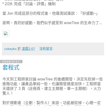
* 2/28: 完成「討論、評價」機制
當 Jon 完成這部分的程式後，他邊測試邊說：「好感動~」
是啊，真的好感動，我們似乎感受到 wowTree 的生命力了...
cokeyko
於
凌晨2:07
沒有留言:
2008/2/17
套程式
今天到工程師家討論 wowTree 的後續開發，決定先砍掉一些
進階功能，讓產品單純一些，也讓開發速度加快。工程師當
天還拼了 3 頁（註冊頁、建立主題樹、單一主題樹），火力
驚人！
對於規劃者（企劃、製作人）來說，功能被砍掉，心裡一定